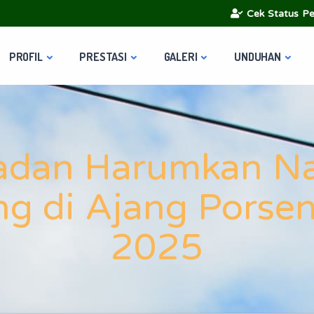
Cek Status Pe
PROFIL
PRESTASI
GALERI
UNDUHAN
adan Harumkan N
g di Ajang Porsen
2025