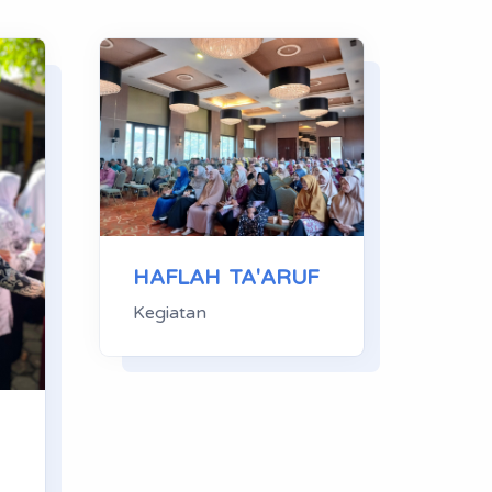
HAFLAH TA'ARUF
Kegiatan