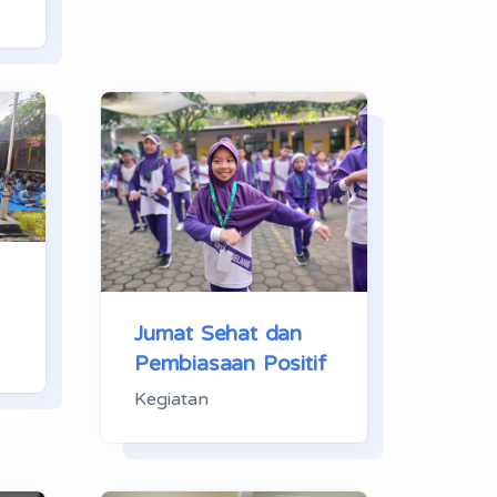
Jumat Sehat dan
Pembiasaan Positif
Kegiatan