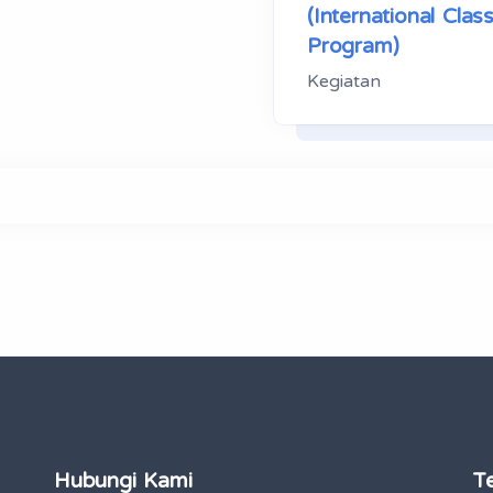
(International Clas
Program)
Kegiatan
Hubungi Kami
T