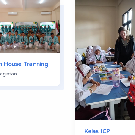
n House Trainning
egiatan
Kelas ICP