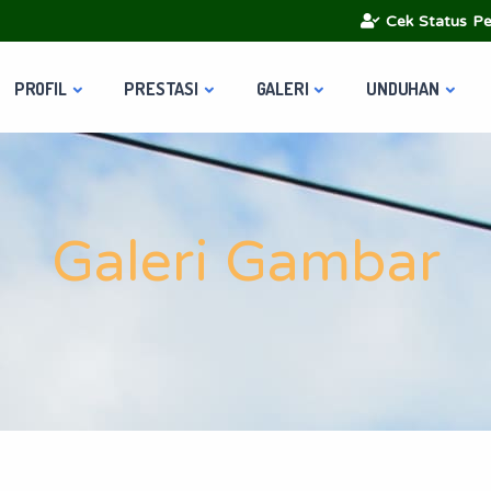
Cek Status Pe
PROFIL
PRESTASI
GALERI
UNDUHAN
Galeri Gambar