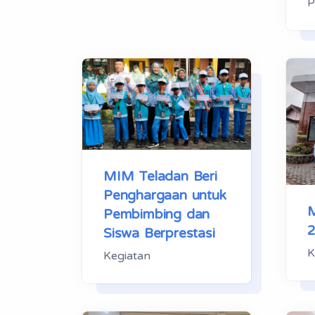
P
MIM Teladan Beri
Penghargaan untuk
Pembimbing dan
Siswa Berprestasi
K
Kegiatan