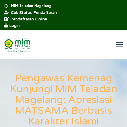
MIM Teladan Magelang
Cek Status Pendaftaran
Pendaftaran Online
Login
Pengawas Kemenag
Kunjungi MIM Teladan
Magelang: Apresiasi
MATSAMA Berbasis
Karakter Islami