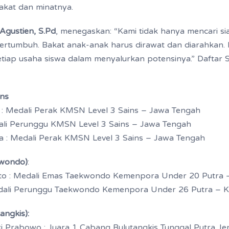
kat dan minatnya.
Agustien, S.Pd
, menegaskan: “Kami tidak hanya mencari sia
bertumbuh. Bakat anak-anak harus dirawat dan diarahkan.
etiap usaha siswa dalam menyalurkan potensinya.” Daftar 
ins
iqi : Medali Perak KMSN Level 3 Sains – Jawa Tengah
dali Perunggu KMSN Level 3 Sains – Jawa Tengah
ya : Medali Perak KMSN Level 3 Sains – Jawa Tengah
kwondo)
:
arto : Medali Emas Taekwondo Kemenpora Under 20 Putra
Medali Perunggu Taekwondo Kemenpora Under 26 Putra – 
angkis):
i Prabowo : Juara 1 Cabang Bulutangkis Tunggal Putra 