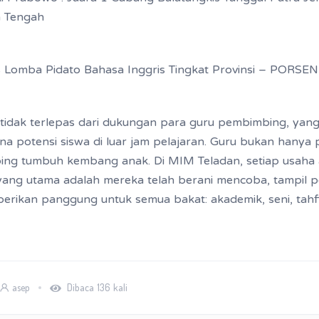
a Tengah
lis Lomba Pidato Bahasa Inggris Tingkat Provinsi – PORS
u tidak terlepas dari dukungan para guru pembimbing, ya
potensi siswa di luar jam pelajaran. Guru bukan hanya p
g tumbuh kembang anak. Di MIM Teladan, setiap usaha a
ang utama adalah mereka telah berani mencoba, tampil per
erikan panggung untuk semua bakat: akademik, seni, tahf
asep
Dibaca 136 kali