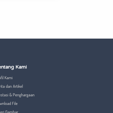
entang Kami
fil Kami
ita dan Artikel
estasi & Penghargaan
wnload File
leri Gambar