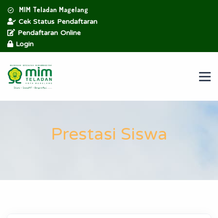
MIM Teladan Magelang
Cek Status Pendaftaran
Pendaftaran Online
Login
Prestasi Siswa