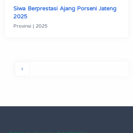
Siwa Berprestasi Ajang Porseni Jateng
2025
Provinsi | 2025
1